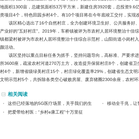
地面积1300亩，总建筑面积53万平方米，新建住房3920套，总投资9.
类项目4个，特色田园乡村4个。有10个项目将在今年底竣工交付，实现改
该区精心选出了16个自然村庄，全力创建环境卫生好、公共服务好
产业好的"五好村庄"。2019年，车桥镇被评为市农村人居环境整治十佳
镇都梁村被评为市农村人居环境整治十佳综合示范村，山阳街道小岗村入
颜活动。
该区坚持以重点目标任务为抓手，坚持问题导向，高标准、严要求
所3600座，疏浚农村河道270万土方，改造提升保留村庄8个，创建省卫
村4个，新增省级绿美村庄15个，村庄绿化覆盖率29%，创建省生态文
文明示范村5个，共拆除各类空心破败房屋、废弃猪圈2300余座，农村
相关阅读
这些已经落地的5G医疗场景，关乎我们的生
移动全千兆，让
把爱带给村医：“乡村e康工程”十万里征