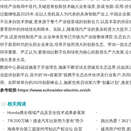
传统产业格局中迭代,关键是将创新技术融入业务场景,形成‘创新-应用-价
过载继电器
2025年,在以人形机器人为代表的具身智能产业上,中国企业
不仅来自技术突破,更来源于整个产业链形成的创新合力,以及丰富的供应
要零部件的持续优化和降本。实际上,随着现代产业的复杂程度大大提升,
产业,还是传统制造产业,企业单体竞争已升级为产业链整体博弈,生态合
对于新质时代的头部企业来说,培养开放而强大的创新生态、带动一批生态
同等重要。尹正认为,要推动以数字化和绿色为核心的新质生产力发展,企
撞出更多火花。
数据中心基础设施
基于开放理念,施家不断尝试去突破其生态边界,比如其
业提供创新平台,其中的“AI+探索营”就携手生态合作伙伴及行业客户,共
用。在即将举办的2025创新峰会上,施家也将启动第六季“创赢计划”,激
参考链接:
https://www.schneider-electric.cn/zh
相关阅读
Honda携全领域产品及安全技术成果参展第
7年200万辆！捷途汽车比新势力更有“势力
跑出热爱！361
海南举办第三届崖州湾知识产权论坛 自贸
破局用户经营,