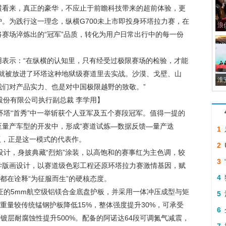
横看来，真正的豪华，不应止于前瞻科技带来的超前体验，更
。为践行这一理念，纵横G700未上市即投身环塔拉力赛，在
浪
赛场淬炼出的“冠军”品质，转化为用户日常出行中的每一份
用表示：“在纵横的认知里，只有经受过极限赛场的检验，才能
，就被放进了环塔这种地狱级赛道里去实战。沙漠、戈壁、山
淮
们对产品实力、也是对中国极限越野的致敬。”
股份有限公司执行副总裁 李学用】
在环塔“首秀”中一举斩获个人亚军及五个赛段冠军。值得一提的
量产车型的开发中，形成“赛道试炼—数据反馈—量产迭
1
版，正是这一模式的代表作。
2
学设计，身披典藏“烈焰”涂装，以高饱和的赛事红为主色调，较
3
学版画设计，以赛道级色彩工程还原环塔拉力赛激情基因，赋
4
都在诠释“为征服而生”的硬核态度。
验证的5mm航空级铝镁合金底盘护板，并采用一体冲压成型与矩
5
重量较传统锰钢护板降低15%，整体强度提升30%，可承受
6
需镀层耐腐蚀性提升500%。配备的阿诺达64段可调氮气减震，