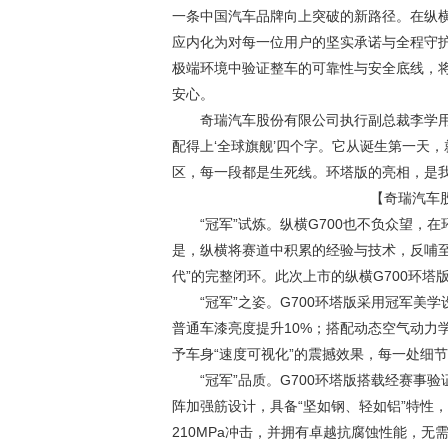
一条中国汽车品牌向上突破的新路径。在纵
应内化为对每一位用户的坚实承诺与全程守护
极端环境中验证整车的可靠性与安全底线，将
安心。
奇瑞汽车股份有限公司执行副总裁李学
配得上‘全球旗舰’四个字。它从诞生第一天
区，每一段都是生死线。环塔版的亮相，是我
【奇瑞汽车
“冠军”试炼。纵横G700也不负众望，
是，纵横将赛道中积累的经验与技术，反哺至
代”的完整闭环。此次上市的纵横G700环塔
“冠军”之姿。G700环塔版采用冠军美
普通车漆亮度提升10%；搭配动态空气动力
予车身“速度可视化”的震撼效果，每一处细节
“冠军”品质。G700环塔版搭载经赛事
阵加强筋设计，具备“坚如钢、轻如铝”特性，
210MPa冲击，并拥有卓越抗腐蚀性能，无