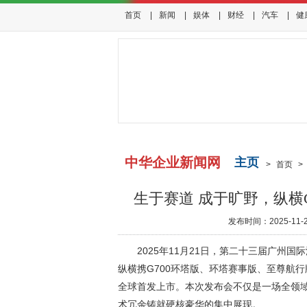
首页
|
新闻
|
娱体
|
财经
|
汽车
|
健
中华企业新闻网
主页
>
首页
>
生于赛道 成于旷野，纵横
发布时间：2025-11-21
2025年11月21日，第二十三届广州
纵横携G700环塔版、环塔赛事版、至尊航行
全球首发上市。本次发布会不仅是一场全领域
术冗余铸就硬核豪华的集中展现。