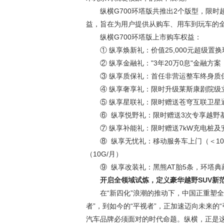
纵横G700环塔版共推出2个版型，限时超
益，旨在为用户提供从购车、用车到玩车的
纵横G700环塔版上市购车权益：
① 纵享焕新礼：价值25,000元超级置
② 纵享金融礼："3年20万0息"金融方案（
③ 纵享质保礼：首任非营运整车终身质保（
④ 纵享奢享礼：限时升级莱斯康剧院级立
⑤ 纵享星联礼：限时赠送苍穹互联卫星通
⑥ 纵享悦野礼：限时赠送3次专享越野基
⑦ 纵享补能礼：限时赠送7kW充电桩及安
⑧ 纵享无忧礼：移动服务车上门（＜10
（10G/月）
⑨ 纵享改装礼：黑熊AT胎5条，环塔典藏
开启全领域试炼
，
定义豪华越野SUV新
在“新四化”浪潮的推动下，中国正重塑
者”，到如今的“平视者”，正加速迈向未来的
汽车品牌必须面对的时代命题。纵横，正是