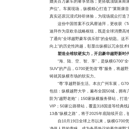
媲美百万豪车的奢享坐感；更搭载顶级莱斯康
声位”。车展现场，纵横精心打造了“莱斯康音悦
真实还原沉浸式聆听体验，为现场观众打造了
这份中国答案不仅风靡迪拜，更收获《Top
迪拜作为亚欧非战略枢纽，既是全球消费高地
了通向“全球越野豪车俱乐部”的金钥匙。这不
向上”的历史性跨越，彰显出纵横以冗余技术
塑造全维软硬实力，开启豪华越野新时
“海、陆、空、智、享”，是纵横G700
SUV”的产品，G700更凭借“尊”服务，将
铸就其纵横市场的软实力。
“尊”享越野新生活。本次广州车展，G
包括：纵横越野大学，遍布全国50城，拥有
阶为“越野老炮”；150家纵横服务驿站，打
VIP；50家公路驿站，覆盖318国道等经
13条“纵横之路”，将于2025年底陆续开
自10月19日全球上市以来，纵横G70
净值人群的青睐，成为备受热议的豪华越野“新