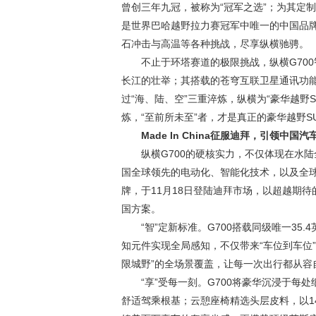
曾创三年九冠，被称为“冠军之选”；为其定制开
是世界巴哈越野拉力赛冠军中唯一的中国品
石冲击与高温等各种挑战，尽享纵横驰骋。
不止于环塔赛道的极限挑战，纵横G70
长江的壮举；其搭载的苍穹互联卫星通讯功
过“海、陆、空”三重淬炼，纵横为“豪华越野
炼，“至前所未至”者，才是真正的豪华越野S
Made In China征服迪拜
，
引领中国汽
纵横G700的硬核实力，不仅体现在水
国全球领先的电动化、智能化技术，以及全球
牌，于11月18日登陆迪拜市场，以超越期待
国方案。
“智”定新标准。G700搭载同级唯一35
知元件实现全局感知，不仅带来“车位到车位
限城野”的全场景覆盖，让每一次出行都从容
“享”受每一刻。G700将豪华沉浸于每
舒适驾乘根基；云憩座椅精选头层皮料，以1