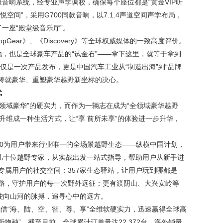
音响系统，经专业声学调校，确保每个座位都是“黄金VIP听
空间”，采用G700同款音响，以7.1.4声道空间声学布局，
一座“殿堂级音乐厅”。
Gear》、《Discovery》等全球权威媒体的一致高度评价。
，也是全球豪车产品的“试金石”——拿下这里，就等于拿到
仅是一次产品发布，更是中国汽车工业从“制造出海”到“品牌
铸就豪华、重塑豪华越野新坐标的决心。
代
“全领域豪华”的硬实力，而作为一辆志在成为“全领域豪华越野
越野升维成一种生活方式，让“享 前所未享”的体验进一步升华，
700为用户带来行业唯一的全场景越野生态——纵横中国计划，
几十位越野专家，从实战出发一站式指导，帮助用户从新手进
造专属用户的社交空间；357家生态驿站，让用户玩到哪都是
典线路，守护用户的每一次野外远征；更有渡阴山、大兴安岭等
启，驶向山河的脉搏，追寻心中的远方。
0凭借“海、陆、空、智、尊、享”全维软硬实力，迅速赢得全球高
物种”。截至目前，全球累计订单量达22,372台，海外销量