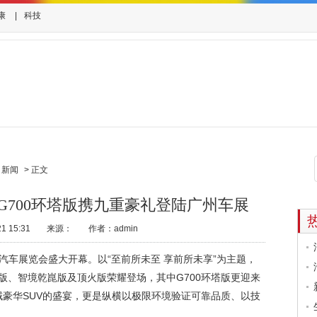
康
|
科技
新闻
>
正文
G700环塔版携九重豪礼登陆广州车展
 15:31
来源：
作者：admin
国际汽车展览会盛大开幕。以“至前所未至 享前所未享”为主题，
版、智境乾崑版及顶火版荣耀登场，其中G700环塔版更迎来
豪华SUV的盛宴，更是纵横以极限环境验证可靠品质、以技