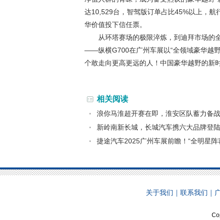
达10,529台，智驾版订单占比45%以上
华价值投下信任票。
从环塔赛场的极限淬炼，到迪拜市场的
——纵横G700在广州车展以“全领域豪华越
个敢走向更高更远的人！中国豪华越野的新
相关阅读
浪你马淮超开赛在即，淮安区队蓄力备
新岭南新长城，长城汽车携六大品牌登陆
捷途汽车2025广州车展前瞻！“全明星阵
关于我们
｜
联系我们
｜
Co