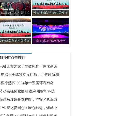
你马淮超开赛在即，淮
淮安成功举办第四届淮河
安成功举办第四届淮河
“喜德盛杯”2024第十五
48小时点击排行
乐融儿童之家：早教托育一体化是必
UR携手全球独立设计师，共筑时尚潮
“喜德盛杯”2024第十五届环海南岛
猪小嘉强化党建引领,利用智能科技
浪你马淮超开赛在即，淮安区队蓄力
企业家之爱国心：匠心独运，铸就中