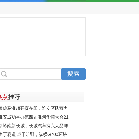
热点
推荐
浪你马淮超开赛在即，淮安区队蓄力
淮安成功举办第四届淮河华商大会21
新岭南新长城，长城汽车携六大品牌
生于赛道 成于旷野，纵横G700环塔