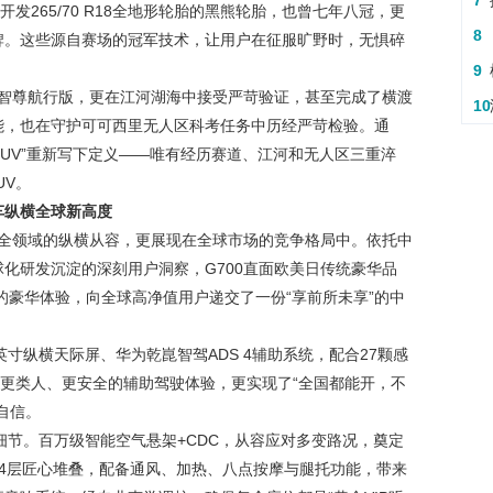
7
发265/70 R18全地形轮胎的黑熊轮胎，也曾七年八冠，更
8
牌。这些源自赛场的冠军技术，让用户在征服旷野时，无惧碎
9
0智尊航行版，更在江河湖海中接受严苛验证，甚至完成了横渡
10
能，也在守护可可西里无人区科考任务中历经严苛检验。通
SUV”重新写下定义——唯有经历赛道、江河和无人区三重淬
UV。
车纵横全球新高度
陆全领域的纵横从容，更展现在全球市场的竞争格局中。依托中
化研发沉淀的深刻用户洞察，G700直面欧美日传统豪华品
的豪华体验，向全球高净值用户递交了一份“享前所未享”的中
.4英寸纵横天际屏、华为乾崑智驾ADS 4辅助系统，配合27颗感
”更类人、更安全的辅助驾驶体验，更实现了“全国都能开，不
自信。
处细节。百万级智能空气悬架+CDC，从容应对多变路况，奠定
4层匠心堆叠，配备通风、加热、八点按摩与腿托功能，带来