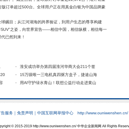
，航行版订单超过500台。全球用户正在用真金白银为中国品牌豪
全球瞩目；从江河湖海的跨界验证，到用户生态的尊享构建
野SUV”之姿，向世界宣告——相信中国，相信纵横，相信每一
时代已然到来！
战
淮安成功举办第四届淮河华商大会211个签
20
15万级唯一三电机真四驱方盒子，捷途山海
容
用AI守护绿水青山！联想公益行动走进黄山
广告服务
｜
免责声明
｜
中国互联网举报中心
http://www.ouniwenshen.c
pyright © 2015-2019 http://www.ouniwenshen.cn/ 中华企业新闻网 All Rights Reserv