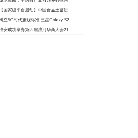
振东集团：中药材产业引领乡村振兴
【国家级平台启动】中国食品土畜进
树立5G时代旗舰标准 三星Galaxy S2
淮安成功举办第四届淮河华商大会21